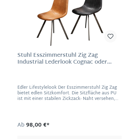
Metallgestell Maße: 96 x 70 x 85 cm (H/B/T),
Sitzhöhe 46-42 cm, Sitztiefe von 47 cm
Stuhl Esszimmerstuhl Zig Zag
Industrial Lederlook Cognac oder
Anthrazit
Edler Lifestylelook Der Esszimmerstuhl Zig Zag
bietet edlen Sitzkomfort. Die Sitzfläche aus PU
ist mit einer stabilen Zickzack- Naht versehen,
welche dem Stuhl nicht nur seinen Namen
verleiht, sondern auch das Augenmerk auf sich
zieht. Zudem ist die PU Sitzfläche extrem robust
und pflegeleicht. Die flachen Füße des stabilen
Ab
98,00 €*
Metallgestells lassen ihn sehr filigran
erscheinen. Natürlich gibt der Stuhl Zig Zag nicht
ein gutes Bild im Esszimmer ab, sondern fügt