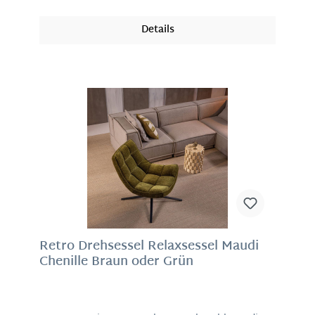
sind aus Metall mit einer schwarzen
Pulverbeschichtung. Das Material hat ein
Details
sichtbares Webmuster, verfügt über subtile
Farbnuancen und fühlt sich sehr weich an. Im
Laufe des Gebrauchs werden Aussehen und
Struktur des Gewebes ihre natürlichen
Eigenschaften stärker zeigen, was die
Haltbarkeit und Qualität nicht beeinträchtigt.
Der Drehstuhl hat einen 70er-Jahre-Look mit
einem modernen Touch und passt perfekt zum
heutigen Wohnstil! Material: 100% Polyester,
pulverbeschichtetes Metallgestell schwarz Maße:
84 x 74 x 86 cm (H/B/T), Sitzhöhe 44 cm, Sitztiefe
beträgt 53 cm
Retro Drehsessel Relaxsessel Maudi
Chenille Braun oder Grün