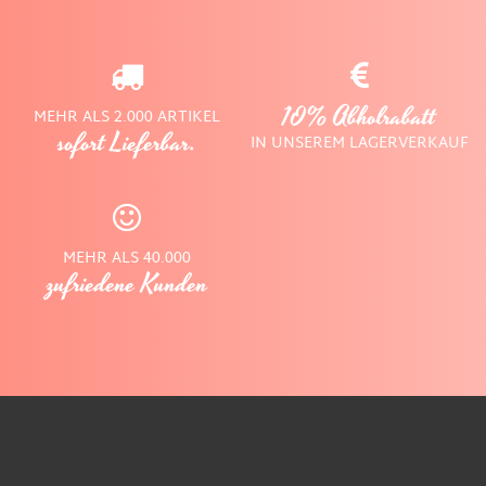
10% Abholrabatt
MEHR ALS 2.000 ARTIKEL
sofort Lieferbar.
IN UNSEREM LAGERVERKAUF
MEHR ALS 40.000
zufriedene Kunden