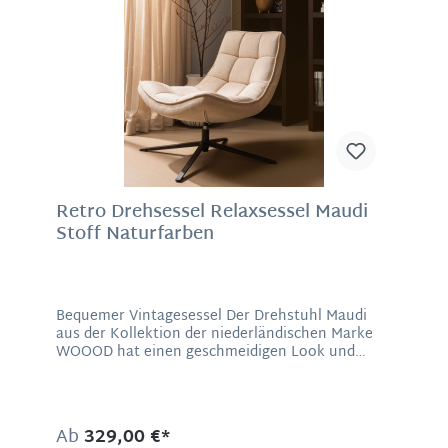
Material: Gewebter Stoff, Metallgestell in
passender FarbeMaße: 77 x 46 x 56 cm (H/B/T),
Sitzhöhe 48 cm, Sitztiefe 41 cm
Retro Drehsessel Relaxsessel Maudi
Stoff Naturfarben
Bequemer Vintagesessel Der Drehstuhl Maudi
aus der Kollektion der niederländischen Marke
WOOOD hat einen geschmeidigen Look und
zeichnet sich durch weiche organische Formen
aus. Maudi lädt Sie zum Entspannen ein! Die
Sitzfläche und die Rückenlehne des Drehsessels
ist mit weichem Polyester überzogen und mit
Ab
329,00 €*
einer Steppung versehen. Die schlanken Beine