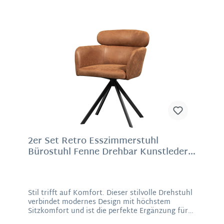
Unterstützung. Der Drehmechanismus sorgt für
flexible Beweglichkeit, während das stabile
Vierfußgestell aus Metall klare Linien setzt und
zugleich absolute Standfestigkeit garantiert. Ob
als stilvoller Akzent im Homeoffice, als
komfortabler Esszimmerstuhl oder als
hochwertiges Designstatement im Wohnraum –
dieser Drehstuhl strahlt Ruhe, Balance und
moderne Eleganz aus. Ein Möbelstück, das
sowohl optisch als auch haptisch überzeugt.
Material: Chenille-Stoff mit einzigartiger
Struktur, Metallgestell in mattschwarzMaße: 80 x
58 x 65 cm (H/B/T), Sitzhöhe 46 cm, Sitztiefe 42
cm
2er Set Retro Esszimmerstuhl
Bürostuhl Fenne Drehbar Kunstleder
Cognac Anthrazit
Stil trifft auf Komfort. Dieser stilvolle Drehstuhl
verbindet modernes Design mit höchstem
Sitzkomfort und ist die perfekte Ergänzung für
Esszimmer, Büro oder Konferenzräume. Der