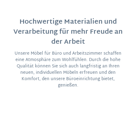
machen jeden Artikel einzigartig. Material:
Bezug: Leder; Beine: Massivholz Größe: 47 x 40 x
28 cm (H/B/T)
Hochwertige Materialien und
Verarbeitung für mehr Freude an
der Arbeit
Unsere Möbel für Büro und Arbeitszimmer schaffen
eine Atmosphäre zum Wohlfühlen. Durch die hohe
Qualität können Sie sich auch langfristig an Ihren
neuen, individuellen Möbeln erfreuen und den
Komfort, den unsere Büroeinrichtung bietet,
genießen.