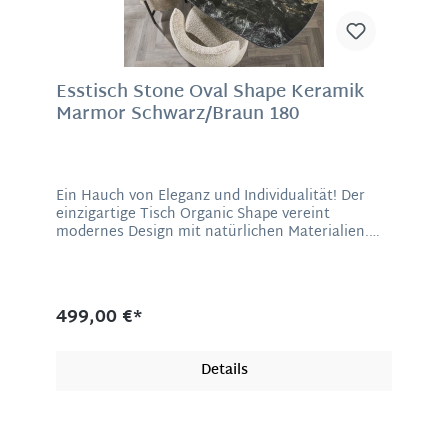
Esstisch Stone Oval Shape Keramik
Marmor Schwarz/Braun 180
Ein Hauch von Eleganz und Individualität! Der
einzigartige Tisch Organic Shape vereint
modernes Design mit natürlichen Materialien.
Die Tischplatte besticht durch ihre organische
Form. Diese geschwungene Form verleiht jedem
Raum eine harmonische und einladende
Atmosphäre. Die Oberfläche besteht aus einer
499,00 €*
eleganten Keramikplatte in Marmoroptik.
Keramik gilt als ausgesprochen stabil, langlebig,
hitzebeständig und kratzfest. Durch die glatte
Details
Oberfläche des Werkstoffs ist keine Schimmel-
oder Bakterienbildung möglich. Das macht
Keramik zu einer hygienischen Fläche, die sich
durch ihre einzigartige Haptik schnell und