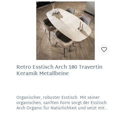
einfach reinigen lässt. Die Platte wird von einem
modernen Spidergestell getragen, das nicht nur
stabil und robust ist, sondern auch ein echter
Hingucker. Die verästelte Struktur des Gestells
sorgt für eine stabile Konstruktion. Der Esstisch
ist ideal für gemütliche Abendessen, gesellige
Runden oder als stilvolles Statement-Piece in
Ihrem Esszimmer. Material: Keramik in
individueller Marmoroptik, MetallMaße: 76 x 180
x 90 cm (H/B/T)Gewicht: 60 kg
Retro Esstisch Arch 180 Travertin
Keramik Metallbeine
Organischer, robuster Esstisch. Mit seiner
organischen, sanften Form sorgt der Esstisch
Arch Organic für Natürlichkeit und setzt mit
seinem einzigartigen Design ein Statement. Die
weichen und runden Formen erinnern an Steine,
die von Wind, Wasser und Sand geformt wurden.
Mit diesem großen Tisch erhalten Sie ein