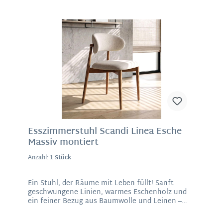
den Raum. Zusammen mit dem eleganten
drehbaren Metallgestell in Schwarz entsteht ein
harmonischer Look, der sich mühelos in jedes
Wohnkonzept einfügt – von modern bis
skandinavisch. Ein Stuhl, der nicht nur Platz
bietet – sondern einlädt, Momente zu genießen.
Material: Jaroq-Stoff aus PolyesterMaße: 87 x 51
x 63 cm (H/B/T), Sitzhöhe 51 cm, Sitztiefe 47 cm
Esszimmerstuhl Scandi Linea Esche
Massiv montiert
Anzahl:
1 Stück
Ein Stuhl, der Räume mit Leben füllt! Sanft
geschwungene Linien, warmes Eschenholz und
ein feiner Bezug aus Baumwolle und Leinen –
dieser Esszimmerstuhl ist mehr als nur ein
Sitzmöbel. Er ist eine Einladung, Platz zu