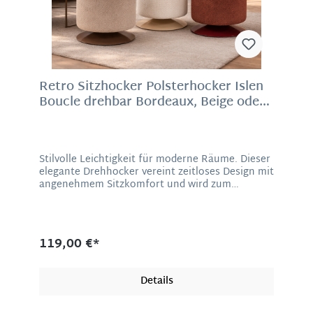
Retro Sitzhocker Polsterhocker Islen
Boucle drehbar Bordeaux, Beige oder
Braun
Stilvolle Leichtigkeit für moderne Räume. Dieser
elegante Drehhocker vereint zeitloses Design mit
angenehmem Sitzkomfort und wird zum
stilvollen Akzent in jedem Raum. Die weich
gepolsterte Sitzfläche ist mit hochwertigem
Bouclé-Stoff bezogen und überzeugt durch ihre
besondere Haptik sowie eine warme, einladende
119,00 €*
Ausstrahlung. Dank der 360°-Drehfunktion bietet
der Hocker maximale Bewegungsfreiheit – ideal
als Sitzgelegenheit im Ankleidezimmer, als
Details
Ergänzung zum Schminktisch, im Schlafzimmer
oder als modernes Wohnaccessoire im
Wohnzimmer. Der formschöne Metallfuß sorgt