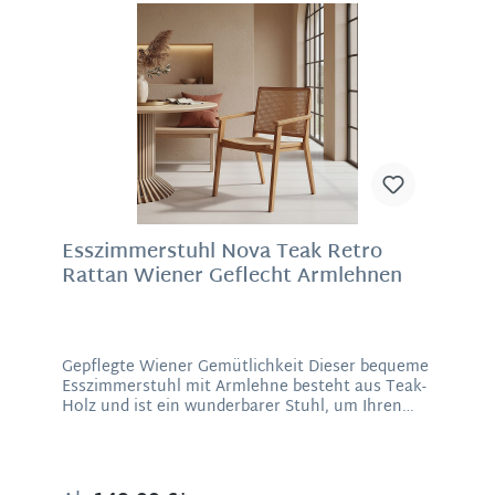
stilvolle, individuelle Note verleihen. Ob einzeln,
im Duo oder als stilvolles Ensemble: Diese
Esstischstühle sind mehr als nur
Sitzgelegenheiten – sie schaffen Atmosphäre,
bringen Farbe und Struktur ins Interieur und
verbinden Komfort mit Designanspruch.Material:
Metall, PolyesterMaße: 78,5 x 56,5 x 57,5 cm
(H/B/T), Sitzhöhe 50 cm
Esszimmerstuhl Nova Teak Retro
Rattan Wiener Geflecht Armlehnen
Gepflegte Wiener Gemütlichkeit Dieser bequeme
Esszimmerstuhl mit Armlehne besteht aus Teak-
Holz und ist ein wunderbarer Stuhl, um Ihren
Tisch mit der richtigen Sitzgelegenheit zu
komplimentieren. Seine Sitzfläche und die
Rückenlehne sind aus Rattan im angesagtem
Wiener Geflecht. Es verleiht jedem Innenraum