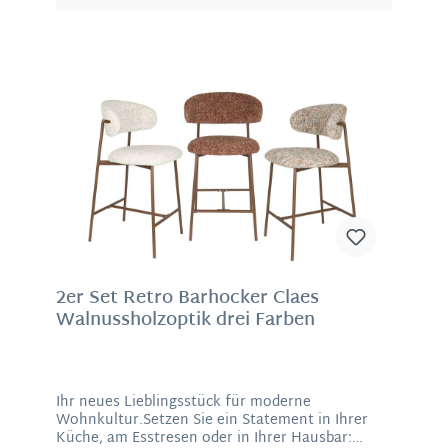
flexibel ist und hohen Sitzkomfort bietet. Dank
seines geringen Gewichts lässt sich der Stuhl
mühelos umstellen und vielseitig kombinieren.
Erhältlich in zwei frischen Farben: 🌿 Grün –
natürlich, ruhig und elegant 🍊 Orange –
lebendig, warm und ein echter Blickfang Perfekt
für alle, die Design, Komfort und Farbe stilvoll
verbinden möchten. Ein Stuhl, der nicht nur gut
aussieht, sondern sich auch richtig gut
anfühlt. Material: PE-Rattan, MetallLoungige
Maße: 81 x 73 x 71 cm (H/B/T), Sitzhöhe: 40 cm
2er Set Retro Barhocker Claes
Walnussholzoptik drei Farben
Ihr neues Lieblingsstück für moderne
Wohnkultur.Setzen Sie ein Statement in Ihrer
Küche, am Esstresen oder in Ihrer Hausbar: