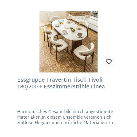
für Stabilität und verleiht dem Design eine
elegante, hochwertige Note. Erhältlich in den
Farben Bordeaux, Beige oder Braun, lässt sich
der Drehhocker harmonisch in verschiedene
Einrichtungsstile integrieren – von modern über
minimalistisch bis hin zu warmen, wohnlichen
Konzepten. Ob als funktionales Möbelstück oder
als stilvolles Designobjekt – dieser Bouclé-Hocker
bringt Komfort, Eleganz und moderne
Wohnlichkeit in Ihr Zuhause. Material: Polyester,
MetallMaße: 47 x 39 cm (H/D)
Essgruppe Travertin Tisch Tivoli
180/200 + Esszimmerstühle Linea
Harmonisches Gesamtbild durch abgestimmte
Materialien.In diesem Ensemble vereinen sich
zeitlose Eleganz und natürliche Materialien zu
einer harmonischen Symbiose. Der Esstisch
besticht durch seine sanft abgerundete Form