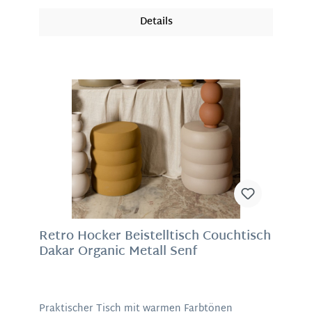
verschiedene Zimmer oder dekorativ als Set
angerichtet, die Tische sind nützliche Helfer.
Details
Material: Mangoholz Passendes Maß für viele
Gelegenheiten: Klein 35 x 40 cm (H/D), mittel 45
x 50 cm (H/D), groß 55 x 60 cm (H/D)
Retro Hocker Beistelltisch Couchtisch
Dakar Organic Metall Senf
Praktischer Tisch mit warmen Farbtönen