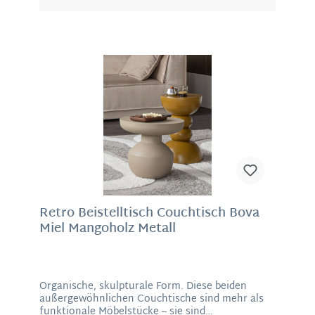
stilvolles Duo kombiniert: Diese Beistelltische
ziehen Blicke auf sich und fügen sich zugleich
mühelos in moderne, minimalistische oder
natürliche Wohnkonzepte ein. Gefertigt aus
hochwertiger glasierter Keramik, überzeugen die
Tische nicht nur optisch, sondern auch
funktional. Sie sind stabil, pflegeleicht und
vielseitig einsetzbar – als Beistelltisch im
Wohnzimmer, Nachttisch im Schlafzimmer,
Ablage im Flur oder als dekoratives Objekt neben
Sofa oder Lounge-Sessel.Material: KeramikMaße:
45 x 35 cm (H/D)
Retro Beistelltisch Couchtisch Bova
Miel Mangoholz Metall
Organische, skulpturale Form. Diese beiden
außergewöhnlichen Couchtische sind mehr als
funktionale Möbelstücke – sie sind