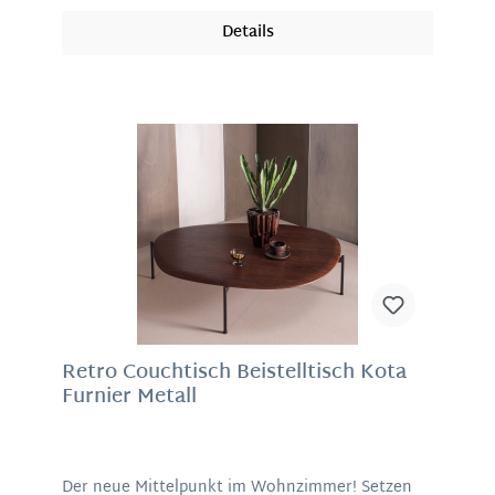
luxuriösen Hochglanz-Finish, spiegeln die
Details
Oberflächen das Licht auf besonders elegante
Weise. Das Ergebnis: ein cooler, fast schon
glamouröser Look, der jedem Raum das gewisse
Extra verpasst. Und das Beste? Die Tische sind
nicht nur schön, sondern auch super pflegeleicht
und langlebig. Von warmen, erdigen Tönen bis
hin zu knalligem Pink – diese Pieces lieben es,
aufzufallen. Solo oder kombiniert entfalten sie
ihren ganz eigenen Charakter und machen Ihr
Zuhause ein Stück individueller.Material:
MetallMaße:
Retro Couchtisch Beistelltisch Kota
Furnier Metall
Der neue Mittelpunkt im Wohnzimmer! Setzen