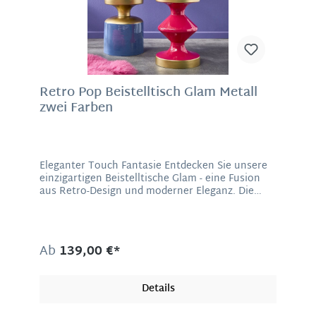
Retro Pop Beistelltisch Glam Metall
zwei Farben
Eleganter Touch Fantasie Entdecken Sie unsere
einzigartigen Beistelltische Glam - eine Fusion
aus Retro-Design und moderner Eleganz. Die
geometrischen Formen verleihen diesen
Couchtischen eine fantasievolle Ästhetik,
während die Farbkombinationen für einen Hauch
von 80er Pop und Raffinesse sorgen. Hergestellt
Ab
139,00 €*
aus hochwertigem lackiertem Metall besticht
dieser Tisch zusätzlich durch seine Stabilität und
Langlebigkeit. Holen Sie sich Glamour und Retro-
Details
Charme in Ihr Zuhause! Material: Metall Maße:
Glam Rot 47 x 30 x 30 cm (H/B/T)