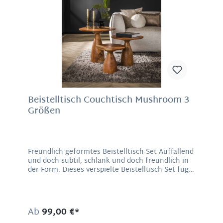
Beistelltisch Couchtisch Mushroom 3
Größen
Freundlich geformtes Beistelltisch-Set Auffallend
und doch subtil, schlank und doch freundlich in
der Form. Dieses verspielte Beistelltisch-Set fügt
sich mühelos in Ihren Wohnstil ein. Das stilvolle
Design mit dem organisch geformten Fuß
verleiht dem Set ein freundliches Aussehen und
das Design ergänzt optisch den Raum mit
Ab
99,00 €*
skandinavischer Anmutung. Verteilt auf