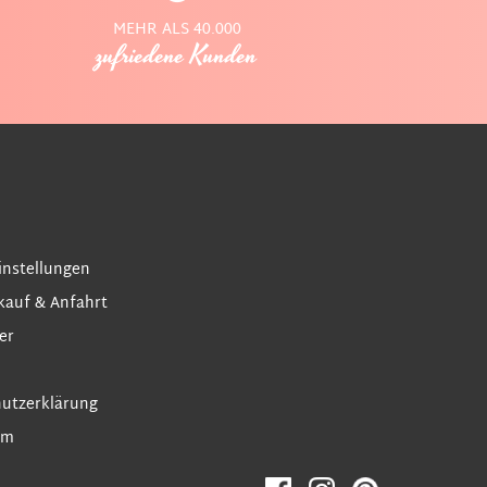
MEHR ALS 40.000
zufriedene Kunden
instellungen
kauf & Anfahrt
er
utzerklärung
um