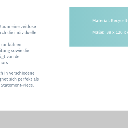
Material:
Recycelt
Raum eine zeitlose
Maße:
38 x 120 x 
ch die individuelle
 zur kühlen
itung sowie die
ägt von der
mors.
ch in verschiedene
gnet sich perfekt als
s Statement-Piece.