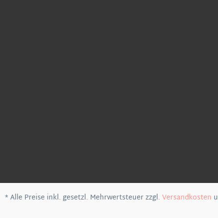
* Alle Preise inkl. gesetzl. Mehrwertsteuer zzgl.
Versandkosten
u