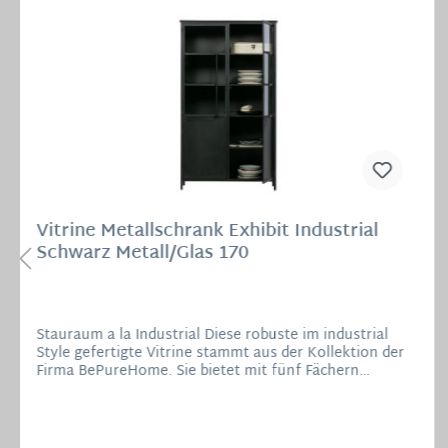
Vitrine Metallschrank Exhibit Industrial
Schwarz Metall/Glas 170
Stauraum a la Industrial Diese robuste im industrial
Style gefertigte Vitrine stammt aus der Kollektion der
Firma BePureHome. Sie bietet mit fünf Fächern
ausreichend Platz für Gläser, Geschirr oder ähnliches.
Der Korpus ist aus schwarzem Eisen mit mattem
Aussehen gefertigt, die Türen aus Metall mit
gehärtetem Glas und einem stabilen Metallgriff. Die