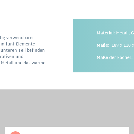
Material
: Metall, 
itig verwendbarer
e in fünf Elemente
Maße
: 189 x 110 
m unteren Teil befinden
orativen und
Maße der Fächer:
e Metall und das warme