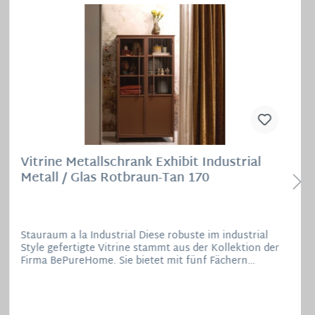
Vitrine Metallschrank Exhibit Industrial
Metall / Glas Rotbraun-Tan 170
Stauraum a la Industrial Diese robuste im industrial
Style gefertigte Vitrine stammt aus der Kollektion der
Firma BePureHome. Sie bietet mit fünf Fächern
ausreichend Platz für Gläser, Geschirr oder ähnliches.
Der Korpus ist aus rotbraunem Eisen mit mattem
Aussehen gefertigt, die Türen aus Metall mit
gehärtetem Glas und einem stabilen Metallgriff. Die