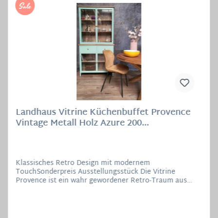
%
Landhaus Vitrine Küchenbuffet Provence
Vintage Metall Holz Azure 200
Ausstellungstück
Klassisches Retro Design mit modernem
TouchSonderpreis Ausstellungsstück Die Vitrine
Provence ist ein wahr gewordener Retro-Traum aus
Metall, Holz und Glas! Sie entfaltet ihre besondere
Raumwirkung durch das gekonnte Zusammenspiel von
Farben und Materialien. Der Korpus ist komplett aus
Metall, das Innenleben aus wunderschön gemasertem