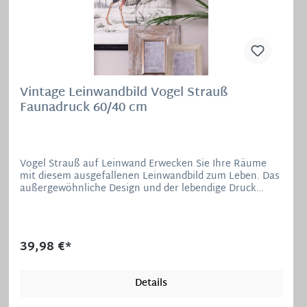
Vintage Leinwandbild Vogel Strauß
Faunadruck 60/40 cm
Vogel Strauß auf Leinwand Erwecken Sie Ihre Räume
mit diesem ausgefallenen Leinwandbild zum Leben. Das
außergewöhnliche Design und der lebendige Druck
verleihen Ihrer Wand eine moderne und ansprechende
Note. Hergestellt aus strapazierfähigem Leinengewebe
bietet dieses Bild nicht nur visuelle Freude, sondern
auch Langlebigkeit. Material: 100% Leinen Maße: 60 x
39,98 €*
40 cm (H/B)
Details