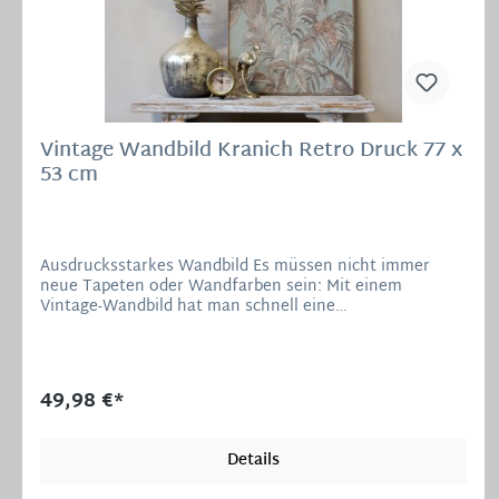
Vintage Wandbild Kranich Retro Druck 77 x
53 cm
Ausdrucksstarkes Wandbild Es müssen nicht immer
neue Tapeten oder Wandfarben sein: Mit einem
Vintage-Wandbild hat man schnell eine
außergewöhnliche Deko an die Wand gebracht, die dem
Raum ein eigenes Flair verleiht. Auf eine
Papier-/Leinenmischung gedruckt wirkt der Druck wie
aus vergangenen Tagen und als ob er schon auf vielen
49,98 €*
Reisen war. Jedes Motiv erzählt seine eigene
Geschichte, hier sehen wir Vögel und Blätter mit
opalschimmer, auf einen Holzrahmen gespannt.
Details
Material: Tannenholz, Leinwand, MDF Eyecatcher: 77 x
53 x 2 cm