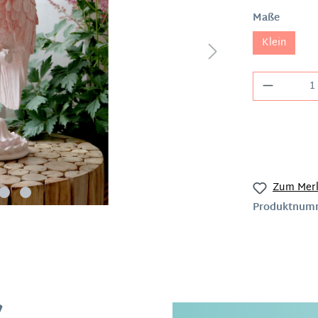
Maße
Klein
Zum Merk
Produktnum
!