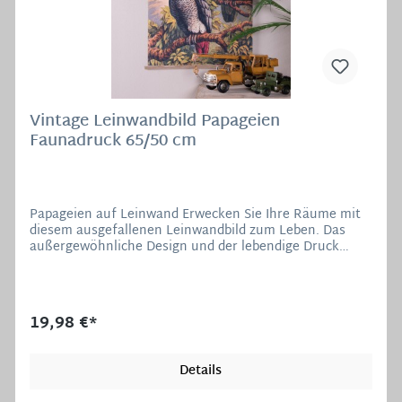
Vintage Leinwandbild Papageien
Faunadruck 65/50 cm
Papageien auf Leinwand Erwecken Sie Ihre Räume mit
diesem ausgefallenen Leinwandbild zum Leben. Das
außergewöhnliche Design und der lebendige Druck
verleihen Ihrer Wand eine moderne und ansprechende
Note. Hergestellt aus strapazierfähigem Leinengewebe
bietet dieses Bild nicht nur visuelle Freude, sondern
auch Langlebigkeit. Material: 100% Leinen Maße: 65 x
19,98 €*
50 cm (H/B)
Details