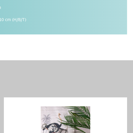
n
10 cm (H/B/T)