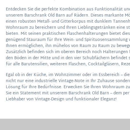
Entdecken Sie die perfekte Kombination aus Funktionalität un
unserem Barschrank Old Barn auf Rädern. Dieses markante Mö
einen robusten Metall- und Gitterkorpus mit dunklem Tannenh
Wohnraum zu bereichern und Ihren Lieblingsgetränken eine sti
bieten. Mit seinen praktischen Flaschenhalterungen bietet die
genügend Stauraum für Ihre Wein- und Spirituosensammlung w
Ihnen ermöglichen, ihn mühelos von Raum zu Raum zu bewege
Zusätzlich befinden sich im oberen Bereich noch Halterungen f
den Böden in der Mitte und in den vier Schubfächern befindet 
für alle Barutensilien, weiteren Flaschen, Cocktailgläsern, Rez
Egal ob in der Küche, im Wohnzimmer oder im Essbereich – die
nicht nur eine industrielle Vintage-Note in Ihr Zuhause sonder
Lösung für Ihre Bedürfnisse. Erwecken Sie Ihren Wohnraum z
Sie ein Statement mit unserem Barschrank Old Barn – dem per
Liebhaber von Vintage-Design und funktionaler Eleganz!