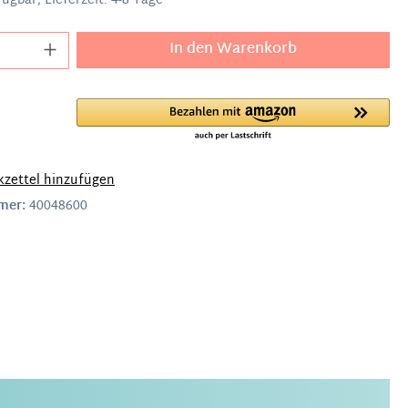
ügbar, Lieferzeit: 4-8 Tage
In den Warenkorb
zettel hinzufügen
mer:
40048600