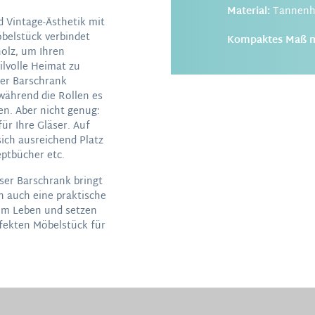
Material:
Tannenho
d Vintage-Ästhetik mit
belstück verbindet
Kompaktes Maß mi
olz, um Ihren
lvolle Heimat zu
ser Barschrank
ährend die Rollen es
n. Aber nicht genug:
ür Ihre Gläser. Auf
sich ausreichend Platz
eptbücher etc.
ser Barschrank bringt
n auch eine praktische
um Leben und setzen
fekten Möbelstück für