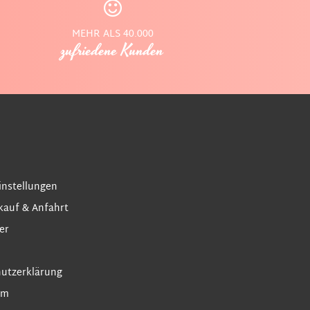
MEHR ALS 40.000
zufriedene Kunden
instellungen
kauf & Anfahrt
er
utzerklärung
um