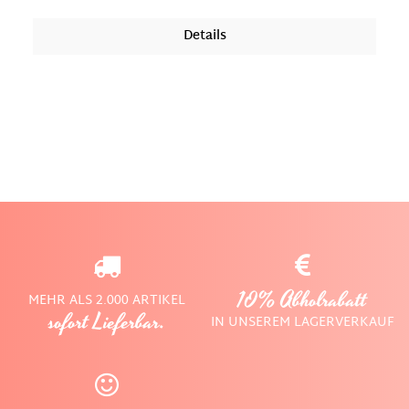
Vitrinenschrank ideal für das Wohnzimmer, Esszimmer
oder die Küche. Die abgerundeten Kanten und die
Details
feine Maserung des Holzes verleihen dem Schrank eine
warme und natürliche Ausstrahlung, die sich mühelos
in jeden Wohnstil integriert. Die schlichten, schlanken
Metallfüße sorgen für Stabilität und verleihen dem
Möbelstück gleichzeitig eine moderne Note.Material:
Gummibaumholz, GlasMaße: 140 x 80 x 38 cm (H/B/T)
10% Abholrabatt
MEHR ALS 2.000 ARTIKEL
sofort Lieferbar.
IN UNSEREM LAGERVERKAUF