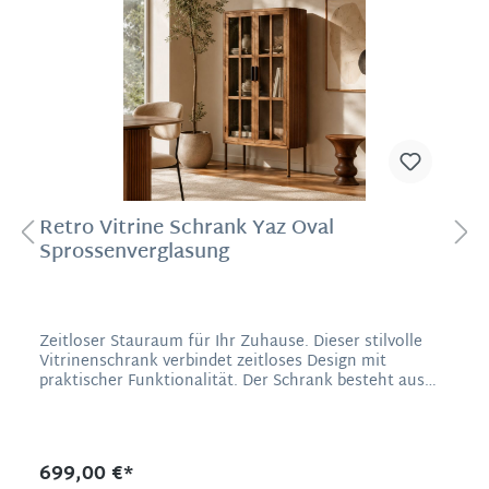
Retro Vitrine Schrank Yaz Oval
Sprossenverglasung
Zeitloser Stauraum für Ihr Zuhause. Dieser stilvolle
Vitrinenschrank verbindet zeitloses Design mit
praktischer Funktionalität. Der Schrank besteht aus
hochwertigem Gummibaumholz und bietet mit seiner
eleganten Glasfront einen attraktiven Platz, um
Geschirr, Bücher oder Dekorationen stilvoll zur Schau
zu stellen. Mit seinen großzügigen Fächern und dem
699,00 €*
robusten Korpus im Sprossendesign ist dieser